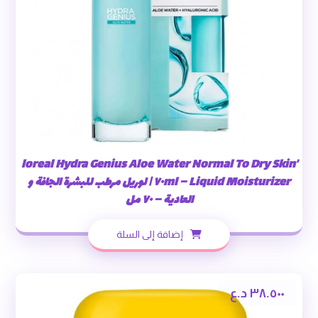
’loreal Hydra Genius Aloe Water Normal To Dry Skin
Liquid Moisturizer – ٧٠ml | لوريل مرطب للبشرة الجافة و
العادية – ٧٠ مل
إضافة إلى السلة
٣٨.٥٠٠
د.ع