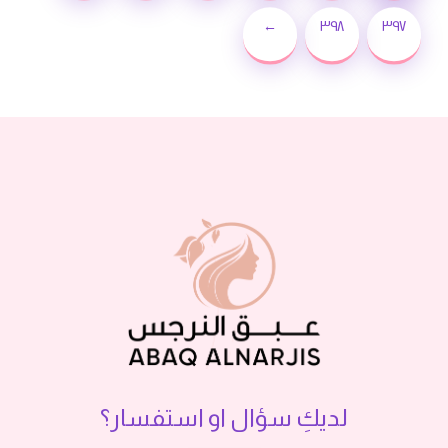
←
٣٩٨
٣٩٧
لديكِ سؤال او استفسار؟