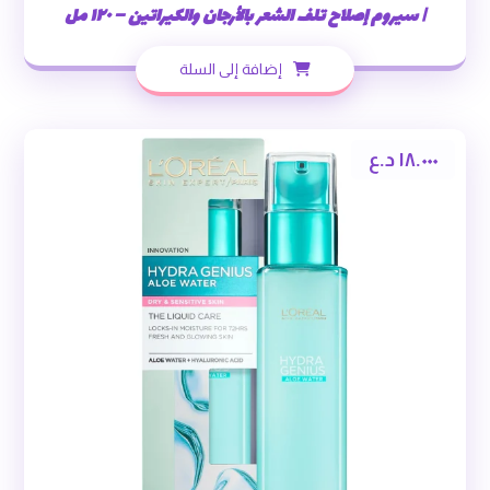
| سيروم إصلاح تلف الشعر بالأرجان والكيراتين – ١٢٠ مل
إضافة إلى السلة
١٨.٠٠٠
د.ع