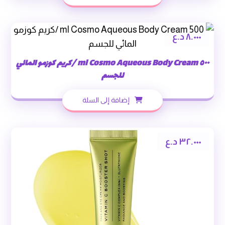
٨.٠٠٠
د.ع
٥٠٠ ml Cosmo Aqueous Body Cream /كريم كوزمو المائي
للجسم
إضافة إلى السلة
٣٢.٠٠٠
د.ع