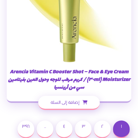
Arencia Vitamin C Booster Shot – Face & Eye Cream
Moisturizer (٣٠ml) / كريم مرطب للوجه وحول العين بفيتامين
سي من أرينسيا
إضافة إلى السلة
٣٩٦
…
٤
٣
٢
١