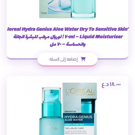
’loreal Hydra Genius Aloe Water Dry To Sensitive Skin
Liquid Moisturiser – ٧٠ml | لوريال مرطب للبشرة الجافة
والحساسة – ٧٠ مل
إضافة إلى السلة
١٨.٠٠٠
د.ع