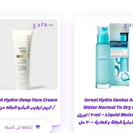
د.ع
٢٥.٠٠٠
د.ع
A Hydra-Deep Face Cream
’loreal Hydra Genius A
Water Normal To Dry 
/ كريم ترطيب البشره الجافه من 
Liquid Moisturizer – ٧٠ml | لوريل
رة الجافة و العادية – ٧٠ مل
إضافة إلى السلة