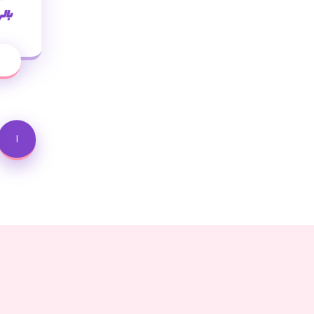
بال
١