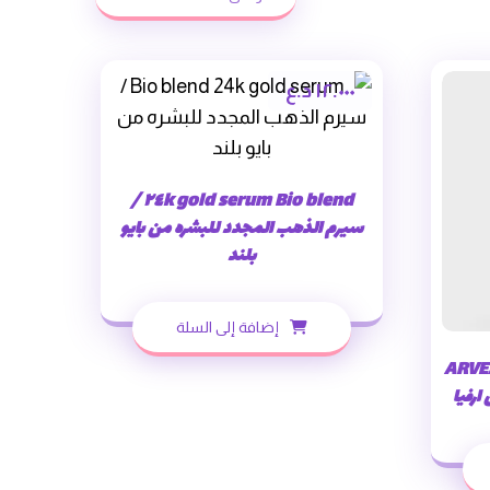
١٢.٠٠٠
د.ع
Bio blend ٢٤k gold serum /
سيرم الذهب المجدد للبشره من بايو
بلند
إضافة إلى السلة
ARVE
ارفيا