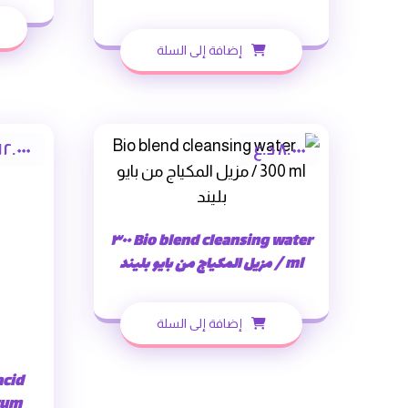
إضافة إلى السلة
٨.٠٠٠
د.ع
١٢.٠٠٠
Bio blend cleansing water ٣٠٠
ml / مزيل المكياج من بايو بليند
إضافة إلى السلة
acid