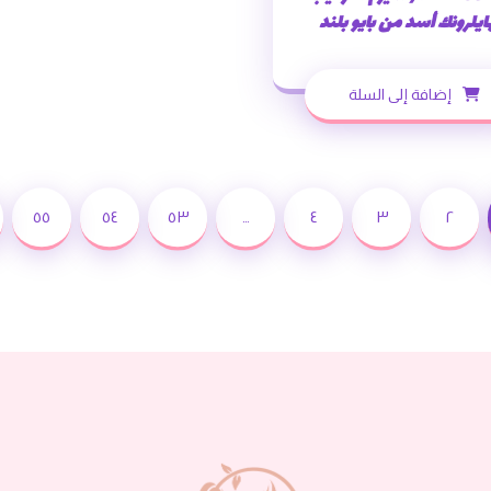
هايلرونك أسد من بايو بلند
إضافة إلى السلة
٥٥
٥٤
٥٣
…
٤
٣
٢