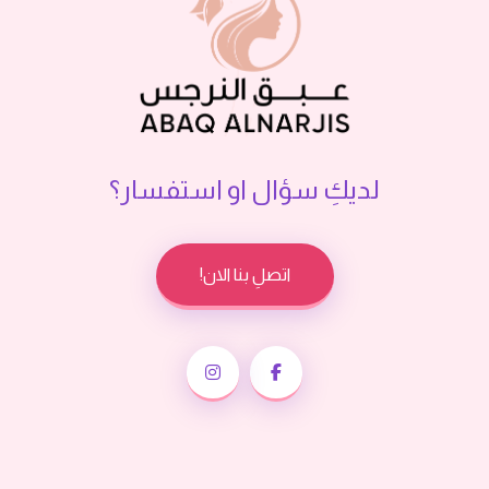
لديكِ سؤال او استفسار؟
اتصلِ بنا الان!