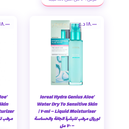
١٨.٠٠٠
د.ع
١٨.٠٠٠
loe
’loreal Hydra Genius Aloe
Skin
Water Dry To Sensitive Skin
Liquid Moisturiser – ٧٠ml |
لوريال مرطب للبشرة الجافة والحساسة
مرطب للبش
– ٧٠ مل