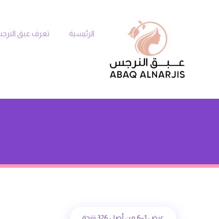
الرئيسية
تعرف عبق النر
عرض 1–6 من أصل 326 نتيجة