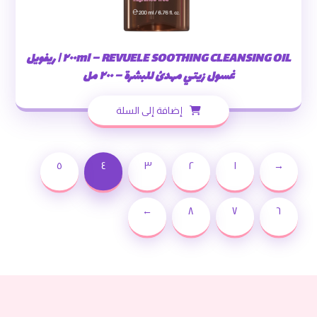
REVUELE SOOTHING CLEANSING OIL – ٢٠٠ml | ريفويل
غسول زيتي مهدئ للبشرة – ٢٠٠ مل
إضافة إلى السلة
٥
٤
٣
٢
١
→
←
٨
٧
٦