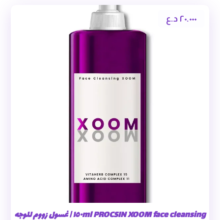
٢٠.٠٠٠
د.ع
PROCSIN XOOM face cleansing ١٥٠ml | غسول زووم للوجه