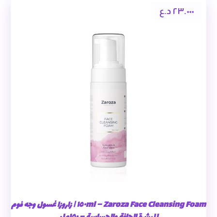
٢٣.٠٠٠
د.ع
Zaroza Face Cleansing Foam – ١٥٠ml | زاروزا غسول وجه فوم