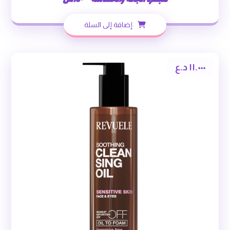
للبشرة الجافة والحساسة – ١٥٠مل
إضافة إلى السلة
١١.٠٠٠
د.ع