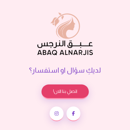
لديكِ سؤال او استفسار؟
اتصلِ بنا الان!