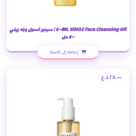
SiNOZ Face Cleansing Oil ٤٠٠ML | سينوز غسول وجه زيتي
٤٠٠ مل
إضافة إلى السلة
٢٥.٠٠٠
د.ع