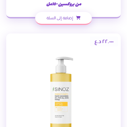
من بروكسين ١٥٠مل
إضافة إلى السلة
٢٢.٠٠٠
د.ع