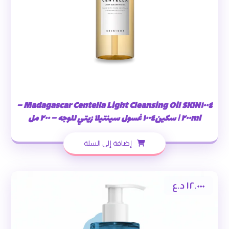
SKIN١٠٠٤ Madagascar Centella Light Cleansing Oil –
٢٠٠ml | سكين١٠٠٤ غسول سينتيلا زيتي للوجه – ٢٠٠ مل
إضافة إلى السلة
١٢.٠٠٠
د.ع