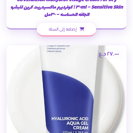
COVERDERM Maxydrat Visage Cream For Dry
Sensitive Skin – ٣٠ml | كوفرديرم ماكسيدريت كرين للبشره
الجافه الحساسه – ٣٠مل
إضافة إلى السلة
٢٧.٠٠٠
د.ع