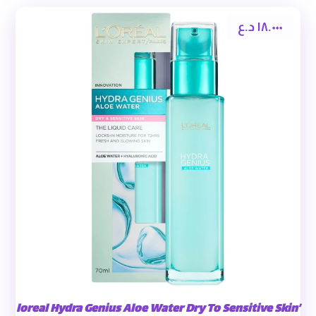
١٨.٠٠٠
د.ع
’loreal Hydra Genius Aloe Water Dry To Sensitive Skin