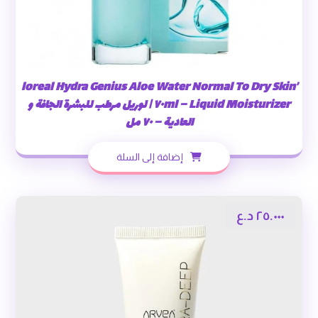
’loreal Hydra Genius Aloe Water Normal To Dry Skin
Liquid Moisturizer – ٧٠ml | لوريل مرطب للبشرة الجافة و
العادية – ٧٠ مل
إضافة إلى السلة
٢٥.٠٠٠
د.ع