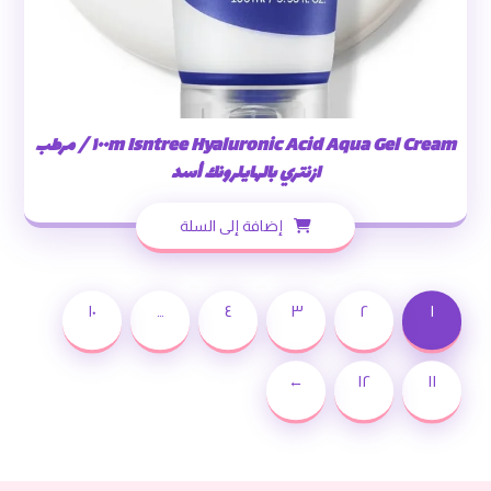
Isntree Hyaluronic Acid Aqua Gel Cream ١٠٠m / مرطب
ازنتري بالهايلرونك أسد
إضافة إلى السلة
١٠
…
٤
٣
٢
١
←
١٢
١١