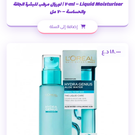
Liquid Moisturiser – ٧٠ml | لوريال مرطب للبشرة الجافة
والحساسة – ٧٠ مل
إضافة إلى السلة
١٨.٠٠٠
د.ع