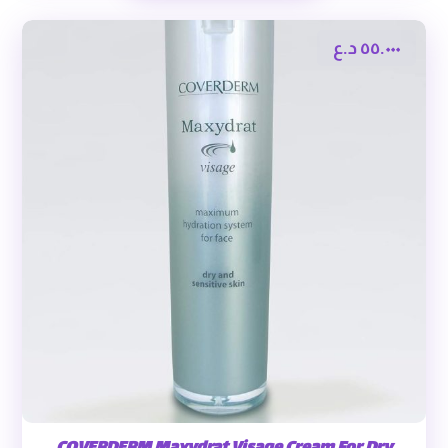
٥٥.٠٠٠
د.ع