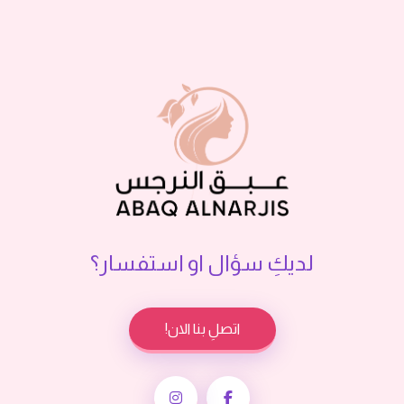
لديكِ سؤال او استفسار؟
اتصلِ بنا الان!