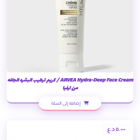
ARVEA Hydra-Deep Face Cream / كريم ترطيب البشره الجافه
من ارفيا
إضافة إلى السلة
٥.٠٠٠
د.ع