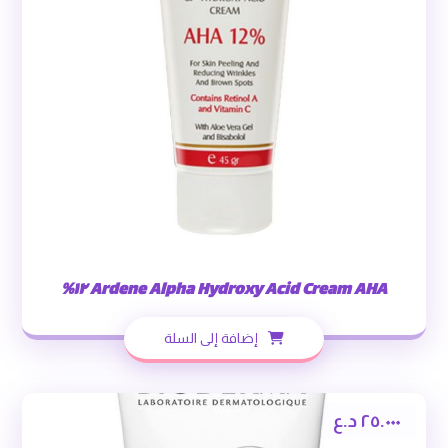
Ardene Alpha Hydroxy Acid Cream AHA ١٢%
إضافة إلى السلة
٢٥.٠٠٠
د.ع