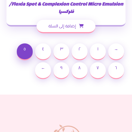
Floxia Spot & Complexion Control Micro Emulsion/
فلوكسيا
إضافة إلى السلة
٥
٤
٣
٢
١
→
←
٩
٨
٧
٦