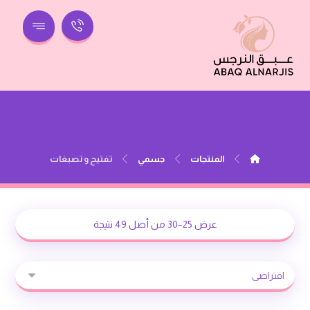
تفتيح و تصبغات
المنتجات
جسمي
تفتيح و تصبغات
عرض 25–30 من أصل 49 نتيجة