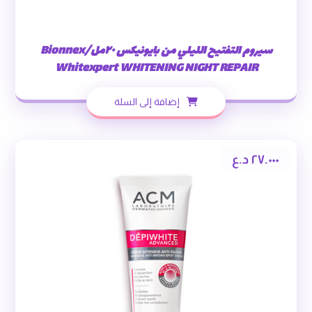
سيروم التفتيح الليلي من بايونيكس ٢٠مل/Bionnex
Whitexpert WHITENING NIGHT REPAIR
إضافة إلى السلة
٢٧.٠٠٠
د.ع