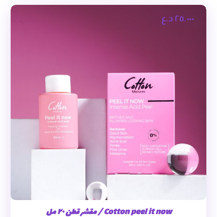
٢٥.٠٠٠
د.ع
Cotton peel it now / مقشر قطن ٢٠ مل