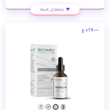
إضافة إلى السلة
٢٨.٠٠٠
د.ع