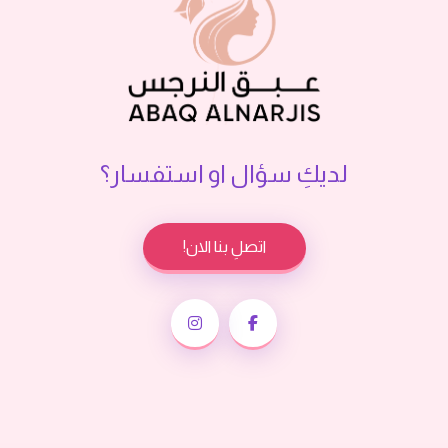
لديكِ سؤال او استفسار؟
اتصلِ بنا الان!