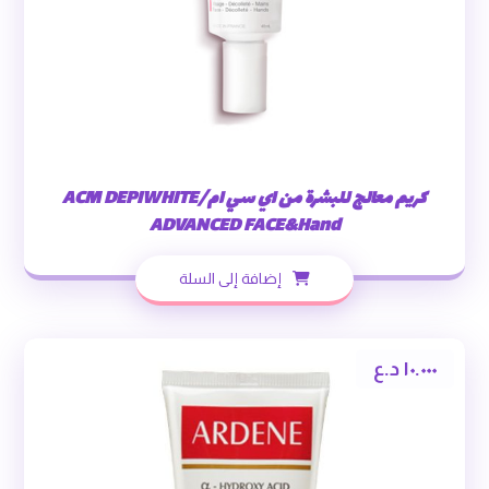
كريم معالج للبشرة من اي سي ام/ACM DEPIWHITE
ADVANCED FACE&Hand
إضافة إلى السلة
١٠.٠٠٠
د.ع