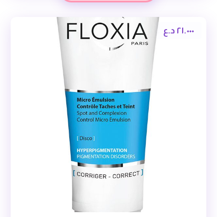
٢١.٠٠٠
د.ع