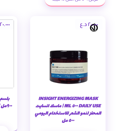
٢٠.٠٠٠
د.ع
٢٠.٠٠٠
INSIGHT ENERGIZING MASK
بلسم 
DAILY USE ٥٠٠ ML | ماسك انسايت
المحفز لنمو الشعر للاستخدام اليومي
٥٠٠ مل