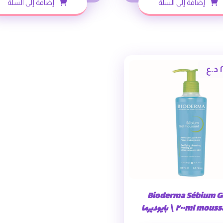
إضافة إلى السلة
إضافة إلى السلة
٢
د.ع
Bioderma Sébium G
 ٢٠٠ml \ بايوديرما