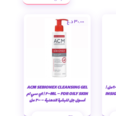
٣٠.٠٠٠
د.ع
شامبو إنسايت للشعر المصبوغ ٩٠٠مل |
ACM SEBIONEX CLEANSING GEL
INSIG
FOR OILY SKIN – ٢٠٠ML | اي سي ام
غسول جل للبشرة الدهنية – ٢٠٠ مل