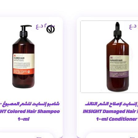
د.ع
٢٠.٠٠٠
د.ع
إنسايت لإصلاح الشعر التالف
٩٠٠مل | INSIGHT Damaged Hair
HT Colored Hair Shampoo
٩٠٠ml
Conditioner ٩٠٠ml