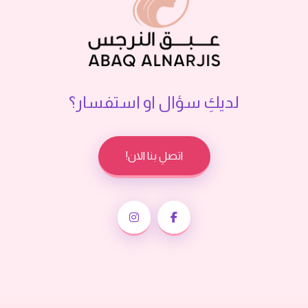
لديكِ سؤال او استفسار؟
اتصلِ بنا الان!