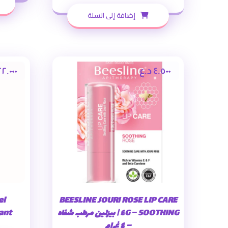
إضافة إلى السلة
٤.٥٠٠
د.ع
٢.٠٠٠
el
BEESLINE JOURI ROSE LIP CARE
SOOTHING – ٤G | بيزلين مرطب شفاه
moussant
– ٤ غرام