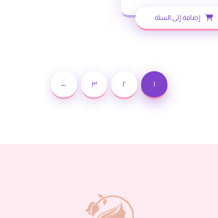
إضافة إلى السلة
←
٣
٢
١