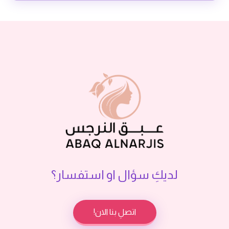
لديكِ سؤال او استفسار؟
اتصلِ بنا الان!