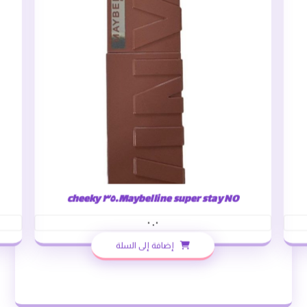
Maybelline super stay NO.٣٥ cheeky
٠.٠
إضافة إلى السلة