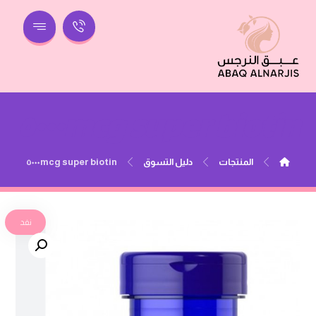
super biotin ٥٠٠٠mcg
المنتجات
دليل التسوق
super biotin ٥٠٠٠mcg
نفد