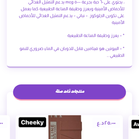
، يحتوي على ٦٠ حبة بجرعة ٥٠٠٠ mcg يدعم التمثيل الغذائي
للأحماض الأمينية ويعزز وظيفة المناعة الطبيعية كما يعمل
على تكوين الجلوكوز. – نباتي – يدعم التمثيل الغذائي للأحماض
الأمينية
* – يعزز وظيفة المناعة الطبيعية
* – البيوتين هو فيتامين قابل للذوبان في الماء ضروري للنمو
الطبيعي …
منتجات ذات صلة
٢٥.٠٠٠
د.ع
٠٠