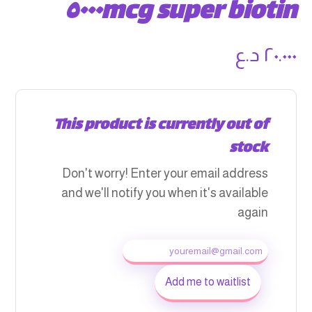
super biotin ٥٠٠٠mcg
٢٠.٠٠٠
د.ع
This product is currently out of
stock
Don't worry! Enter your email address
and we'll notify you when it's available
again
Add me to waitlist