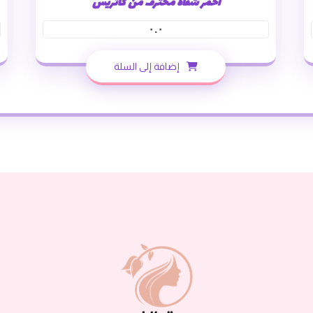
احمر شفاه محترف من كاتريس
٠.٠
إضافة إلى السلة