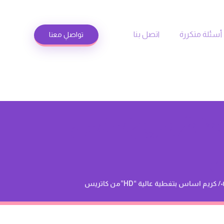
أسئلة متكررة
اتصل بنا
تواصلِ معنا
Catrice Hd Liquid Coverage Foundation ٠٢٠/ كريم اساس