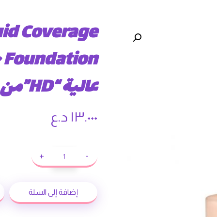
uid Coverage
عالية “HD”من كاتريس
١٣.٠٠٠
د.ع
+
-
إضافة إلى السلة