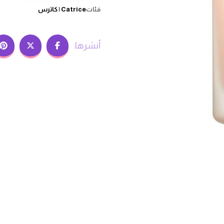
فئات
Catrice | كاترس