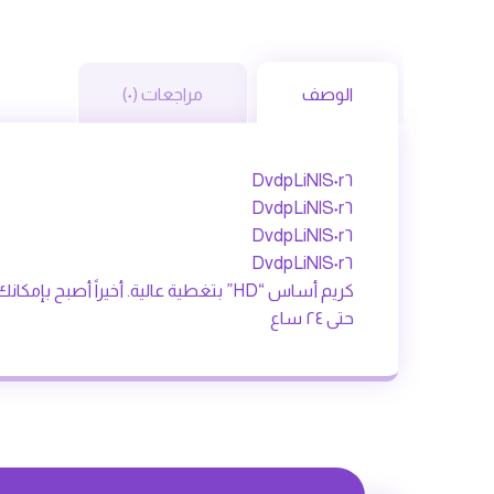
الوصف
مراجعات (٠)
DvdpLiNlS٠r٦
DvdpLiNlS٠r٦
DvdpLiNlS٠r٦
DvdpLiNlS٠r٦
كريم أساس “HD” بتغطية عالية. أخيرا
حتى ٢٤ ساع