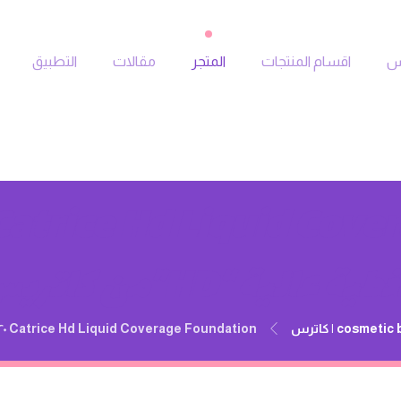
جس
اقسام المنتجات
المتجر
مقالات
التطبيق
ية عالية “HD”من كاتريس
cosmetic 
Catrice Hd Liquid Coverage Foundation ٠٢٠/ كريم اساس بتغطية عالية “HD”من كاتريس