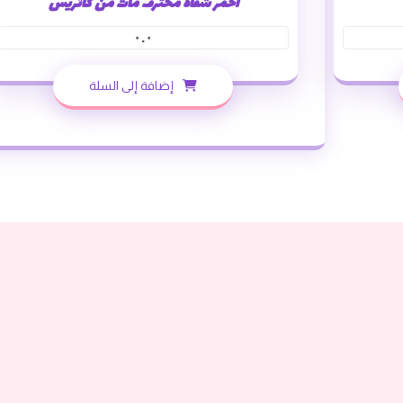
احمر شفاه محترف مات من كاتريس
٠.٠
إضافة إلى السلة