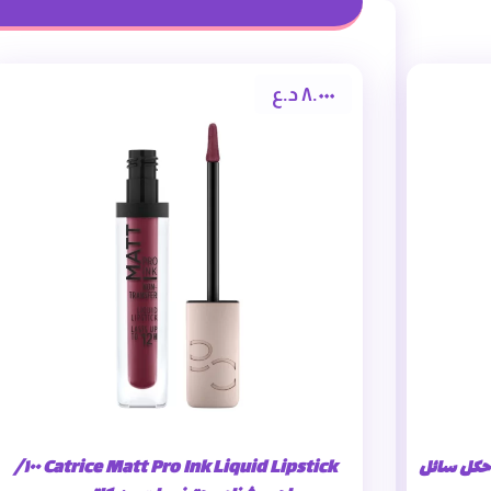
٨.٠٠٠
د.ع
٢٠H Matte ٠١٠ / قلم حكل سائل
Catrice Matt Pro Ink Liquid Lipstick ١٠٠/