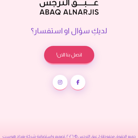
لديكِ سؤال او استفسار؟
اتصلِ بنا الان!
جميع الحقوق محفوظة لـ عبق النرجس© ٢٠٢٦ ,تصميم واستضافة شركة
بغداد هوست