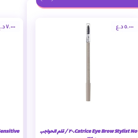
٥.٠٠٠
د.ع
٧.٠٠٠
د.
Catrice Eye Brow Stylist No.٢٠ / قلم الحواجب