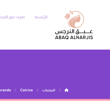
الرئيسية
تعرف عبق النر
بتغط
المنتجات
Catrice | كاترس
brands