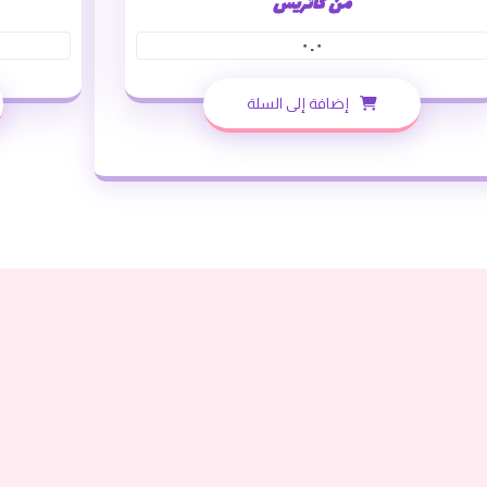
من كاتريس
٠.٠
إضافة إلى السلة