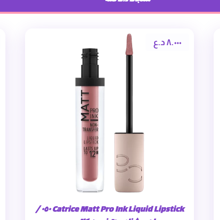
٨.٠٠٠
د.ع
Catrice Matt Pro Ink Liquid Lipstick ٠٥٠ /