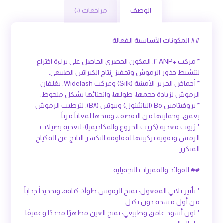
الوصف
مراجعات (٠)
## المكونات الأساسية الفعالة
* مركب +ANP ٢: المكون الحصري الحاصل على براءة اختراع
لتنشيط جذور الرموش وتحفيز إنتاج الكيراتين الطبيعي.
* أحماض الحرير الأمينية (Silk) ومركب Widelash: يغلفان
الرموش لزيادة حجمها، طولها، وانحنائها بشكل ملحوظ.
* بروفيتامين B٥ (البانثينول) وبيوتين (B٨): لترطيب الرموش
بعمق، وحمايتها من التقصف، ومنحها لمعاناً مرناً.
* زيوت مغذية (كزيت الخروع والمكاديميا): لتغذية بصيلات
الرمش وتقوية تركيبتها لمقاومة التكسر الناتج عن المكياج
المتكرر.
## الفوائد والمميزات التجميلية
* تأثير ثلاثي المفعول: تمنح الرموش طولاً، كثافة، وتحديداً جذاباً
من أول مسحة دون تكتل.
* لون أسود غامق وطبيعي: تمنح العين مظهرًا محددًا وعميقًا