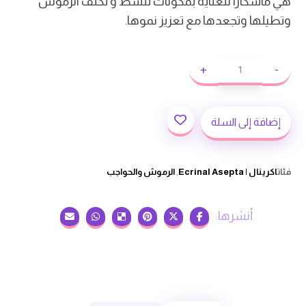
هي ماسكارا للعناية بمكونات تنشط و تكثف الرموش
وتطيلها وتجعدها مع تعزيز نموها.
+
-
إضافة إلى السلة
فئات
اكرينال | Ecrinal Asepta
,
الرموش والحواجب