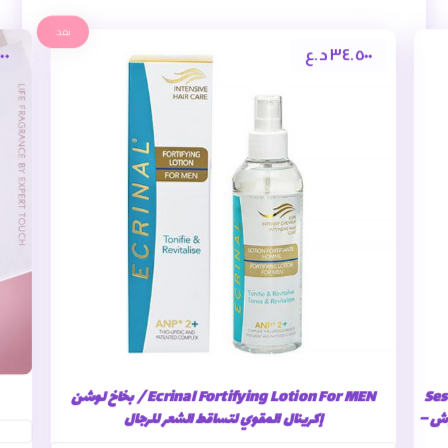
نفد
٣٤.٥٠٠
د.ع
٠٠
Ses
Ecrinal Fortifying Lotion For MEN / بخاخ لوشن
رموش –
إكرينال المقوي لتساقط الشعر للرجال