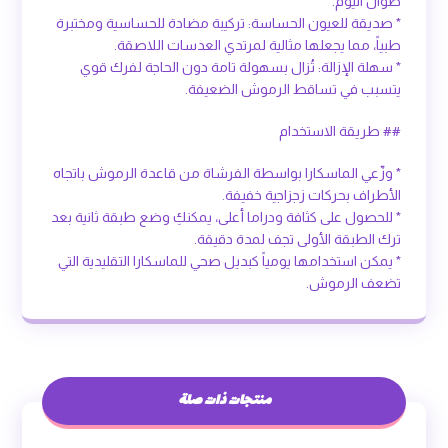
طوال اليوم.
* صديقة للعيون الحساسة: تركيبة مضادة للحساسية ومختبرة
طبياً، مما يجعلها مثالية لمرتدي العدسات اللاصقة.
* سهلة الإزالة: تُزال بسهولة تامة دون الحاجة لفرك قوي
يتسبب في تساقط الرموش الضعيفة.
## طريقة الاستخدام
* وزّعي الماسكارا بواسطة الفرشاة من قاعدة الرموش باتجاه
الأطراف بحركات زجزاجية خفيفة.
* للحصول على كثافة ودراما أعلى، يمكنكِ وضع طبقة ثانية بعد
ترك الطبقة الأولى تجف لمدة دقيقة.
* يمكن استخدامها يومياً كبديل صحي للماسكارا التقليدية التي
تضعف الرموش.
منتجات ذات صلة