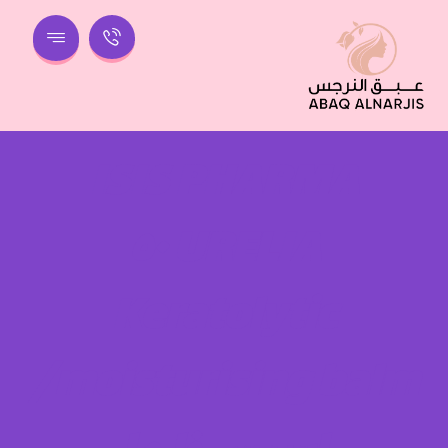
ISIS PHARMA
URELIA ٥٠
Keratolytic
moisturising balm/