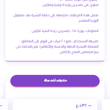
تحتوي علي جلسرين وزبدة وشيا وفازلين
تعمل هذه المرطبات مجتمعة علي حماية البشرة بعد مفعول
اليوريا المقشر
المكونات: يوريا ٥٠٪؜ ، جلسرين، زبدة الشيا، فازلين
طريقة الاستخدام : ضع ١-٢ مرات في اليوم على المناطق
المصابة (البشرة الجافة والخشنة والأظافر). قم بالتدليك حتى
يتم امتصاص المنتج بالكامل.
منتجات ذات صلة
٣٢.٠٠٠
د.ع
٠٠