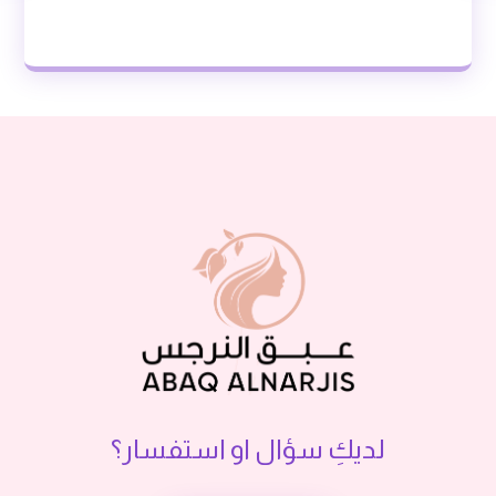
لديكِ سؤال او استفسار؟