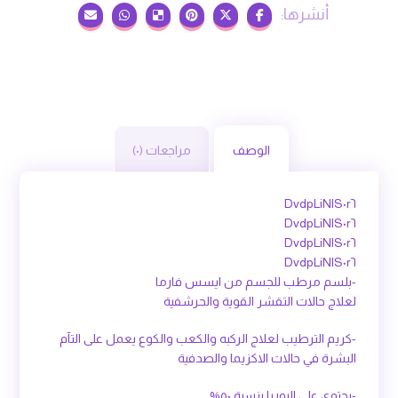
الوصف
مراجعات (٠)
DvdpLiNlS٠r٦
DvdpLiNlS٠r٦
DvdpLiNlS٠r٦
DvdpLiNlS٠r٦
-بلسم مرطب للجسم من ايسس فارما
لعلاج حالات التقشر القوية والحرشفية
-كريم الترطيب لعلاج الركبه والكعب والكوع يعمل على التآم
البشرة في حالات الاكزيما والصدفية
-يحتوي على اليوريا بنسبة ٥٠%