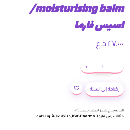
moisturising balm/
اسيس فارما
٢٧.٠٠٠
د.ع
+
-
إضافة إلى السلة
الحالة
متاح للحجز (طلب مسبق)
فئات
اسيس فارما | ISIS Pharma
,
منتجات البشره الجافه