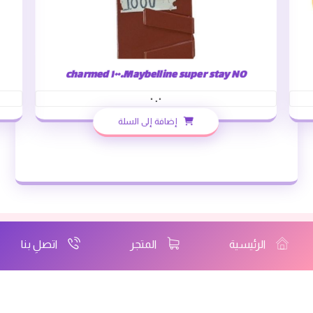
Maybelline super stay NO.١٠٠ charmed
٠.٠
إضافة إلى السلة
الرئيسية
المتجر
اتصلِ بنا