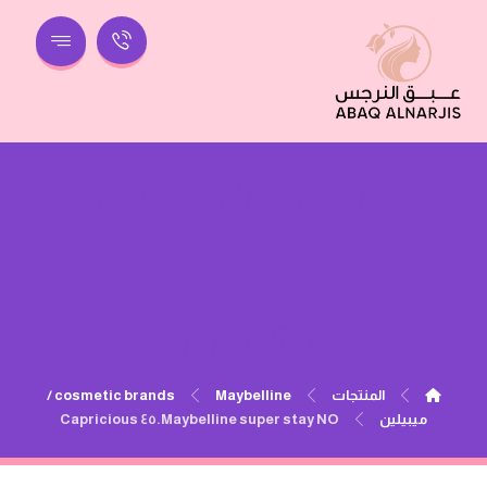
Maybelline super
stay NO.٤٥
Capricious
المنتجات
cosmetic brands
Maybelline /
ميبيلين
Maybelline super stay NO.٤٥ Capricious