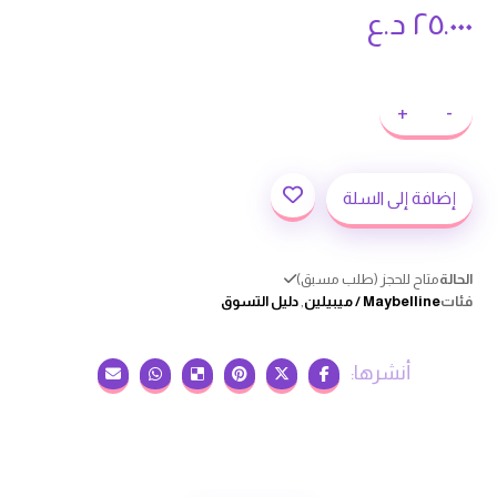
٢٥.٠٠٠
د.ع
+
-
إضافة إلى السلة
الحالة
متاح للحجز (طلب مسبق)
فئات
Maybelline / ميبيلين
,
دليل التسوق