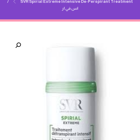
SVR Spirial Extreme Intensive De-Perspirant Treatment/
اس في ار