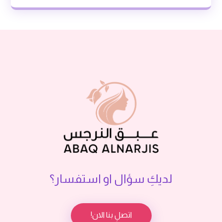
لديكِ سؤال او استفسار؟
اتصلِ بنا الان!