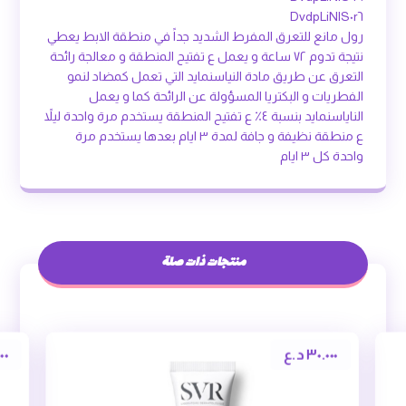
DvdpLiNlS٠r٦
رول مانع للتعرق المفرط الشديد جداً في منطقة الابط يعطي
نتيجة تدوم ٧٢ ساعة و يعمل ع تفتيح المنطقة و معالجة رائحة
التعرق عن طريق مادة النياسنمايد التي تعمل كمضاد لنمو
الفطريات و البكتريا المسؤولة عن الرائحة كما و يعمل
الناياسنمايد بنسبة ٤٪؜ ع تفتيح المنطقة يستخدم مرة واحدة ليلاً
ع منطقة نظيفة و جافة لمدة ٣ ايام بعدها يستخدم مرة
واحدة كل ٣ ايام
منتجات ذات صلة
٣٠.٠٠٠
د.ع
٠٠