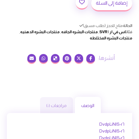
إضافة إلى السلة
الحالة
متاح للحجز (طلب مسبق)
فئات
اس في ار | SVR
,
منتجات البشره الجافه
,
منتجات البشره الدهنيه
,
منتجات البشره المختلطه
الوصف
مراجعات (٠)
DvdpLiNlS٠r٦
DvdpLiNlS٠r٦
DvdpLiNlS٠r٦