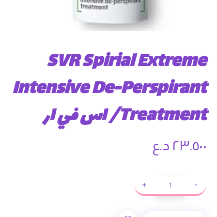
SVR Spirial Extreme
Intensive De-Perspirant
Treatment/ اس في ار
٢٣.٥٠٠
د.ع
+
-