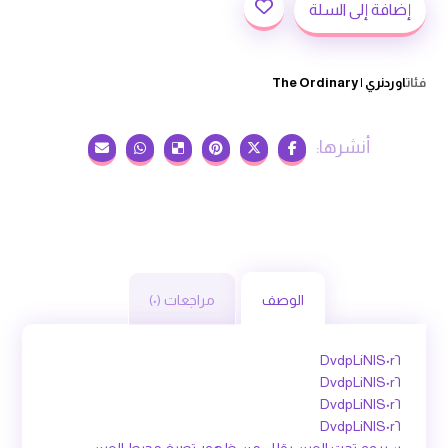
إضافة إلى السلة
فئات
اوردنري | The Ordinary
الوصف
مراجعات (٠)
DvdpLiNlS٠r٦
DvdpLiNlS٠r٦
DvdpLiNlS٠r٦
DvdpLiNlS٠r٦