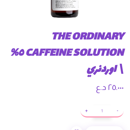
THE ORDINARY
CAFFEINE SOLUTION ٥%‏
\ اوردنري
٢٥.٠٠٠
د.ع
+
-