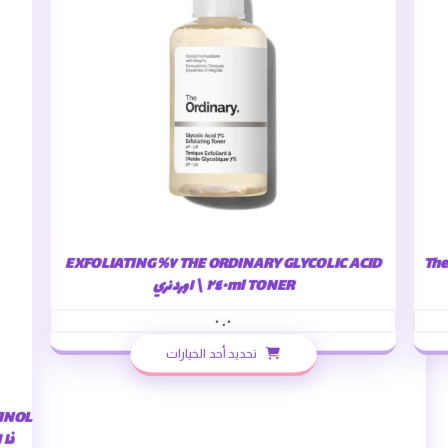
The Ord”
THE ORDINARY GLYCOLIC ACID ٧% EXFOLIATING
TONER ٢٤٠ml \ اوردنري
٠.٠
تحديد أحد الخيارات
ذا اور