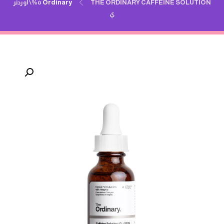
Ordinary
THE ORDINARY CAFFEINE SOLUTION ٥%‏\ اوردنر
ي