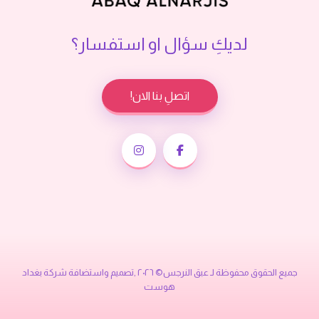
لديكِ سؤال او استفسار؟
اتصلِ بنا الان!
جميع الحقوق محفوظة لـ عبق النرجس© ٢٠٢٦ ,تصميم واستضافة شركة
بغداد
هوست