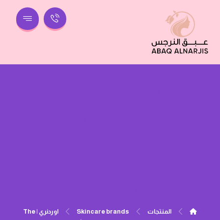
THE ORDINARY
CAFFEINE
SOLUTION ٥%‏\
اوردنري
المنتجات
Skincare brands
اوردنري | The