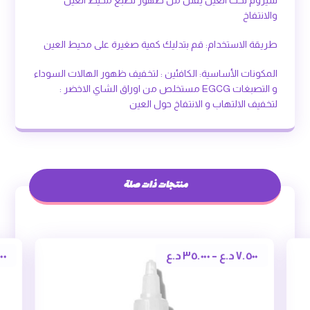
سيروم تحت العين يقلل من ظهور تصبغ محيط العين
والانتفاخ
طريقة الاستخدام: قم بتدليك كمية صغيرة على محيط العين
المكونات الأساسية: الكافئين : لتخفيف ظهور الهالات السوداء
و التصبغات EGCG مستخلص من اوراق الشاي الاخضر :
لتخفيف الالتهاب و الانتفاخ حول العين
منتجات ذات صلة
٧.٥٠٠
د.ع
–
٣٥.٠٠٠
د.ع
٠٠