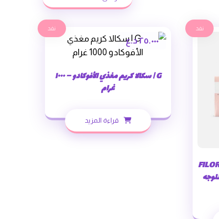
نفد
نفد
٢٥.٠٠٠
د.ع
G | سكالا كريم مغذي الأفوكادو – ١٠٠٠
غرام
قراءة المزيد
FILO
 للوجه