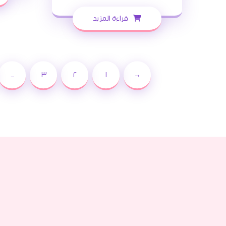
قراءة المزيد
…
٣
٢
١
→