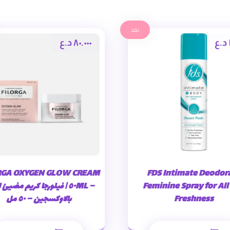
نفد
د.ع
٨٠.٠٠٠
د.ع
RGA OXYGEN GLOW CREAM
FDS Intimate Deodor
Feminine Spray for All
– ٥٠ML | فيلورجا كريم مضيئ
Freshness
بالاوكسجين – ٥٠ مل