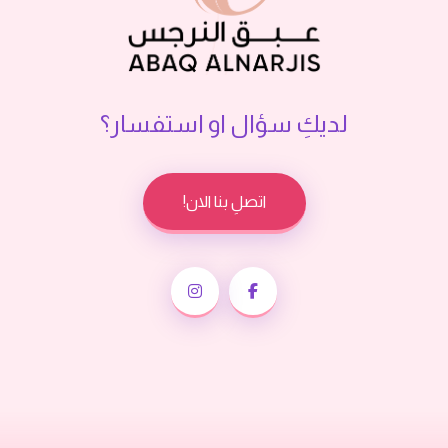
لديكِ سؤال او استفسار؟
اتصلِ بنا الان!