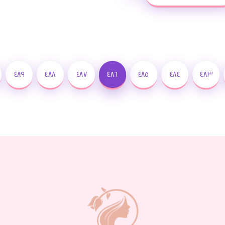
٤٨٩
٤٨٨
٤٨٧
٤٨٦
٤٨٥
٤٨٤
٤٨٣