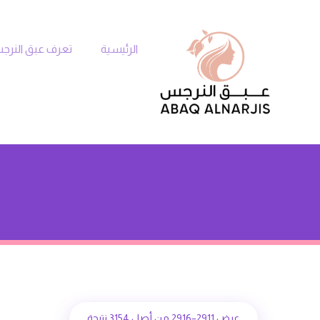
الرئيسية
تعرف عبق النر
عرض 2911–2916 من أصل 3154 نتيجة