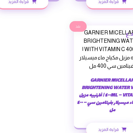
قراءة المزيد
قراءة المزيد
نفد
د.ع
GARNIER MICELLA
BRIGHTENING WATER 
VITAMIN C – ٤٠٠ML | غارنييه مزيل
مكياج ماء ميسيلار بفيتامين سي – ٤٠٠
مل
قراءة المزيد