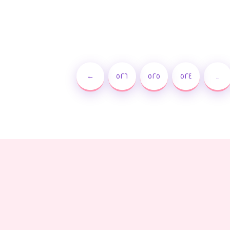
←
٥٢٦
٥٢٥
٥٢٤
…