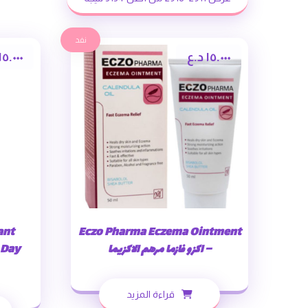
نفد
١٥.٠٠٠
د.ع
١٥.٠٠٠
ant
Eczo Pharma Eczema Ointment
– اكزو فازما مرهم الاكزيما
 Day
قراءة المزيد