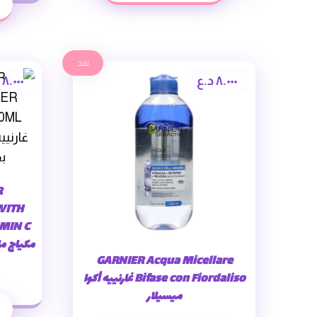
نفد
٨.٠٠٠
د.ع
٨.٠٠٠
R
WITH
GARNIER Acqua Micellare
Bifase con Fiordaliso غارنييه أكوا
ميسيلار